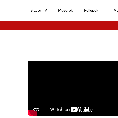
Sláger TV
Műsorok
Fellépők
M