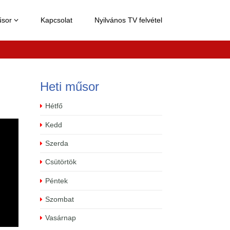
űsor
Kapcsolat
Nyilvános TV felvétel

Heti műsor
Hétfő
Kedd
Szerda
Csütörtök
Péntek
Szombat
Vasárnap