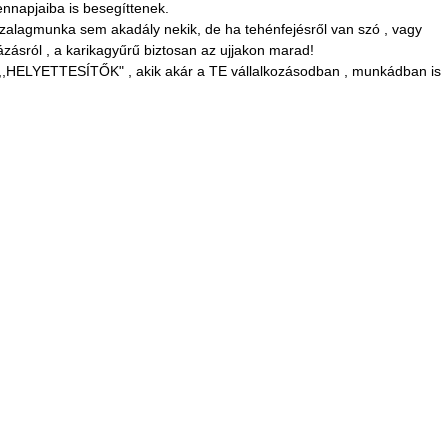
nnapjaiba is besegíttenek.
zalagmunka sem akadály nekik, de ha tehénfejésről van szó , vagy
ázásról , a karikagyűrű biztosan az ujjakon marad!
,,HELYETTESÍTŐK" , akik akár a TE vállalkozásodban , munkádban is